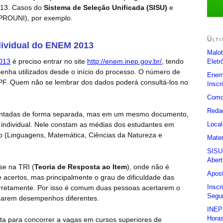
013. Casos do
Sistema de Seleção Unificada (SISU)
e
PROUNI), por exemplo.
Últi
ividual do ENEM 2013
Malot
013
é preciso entrar no site
http://enem.inep.gov.br/
, tendo
Eletr
enha utilizados desde o início do processo. O número de
Enem
 CPF. Quem não se lembrar dos dados poderá consultá-los no
Inscr
Como
Reda
ntadas de forma separada, mas em um mesmo documento,
Loca
ndividual. Nele constam as médias dos estudantes em
 (Linguagens, Matemática, Ciências da Natureza e
Mater
SISU
Abert
se na TRI (
Teoria de Resposta ao Item
), onde não é
Apost
acertos, mas principalmente o grau de dificuldade das
Insc
rretamente. Por isso é comum duas pessoas acertarem o
Segu
arem desempenhos diferentes.
INEP
Horas
ta para concorrer a vagas em cursos superiores de