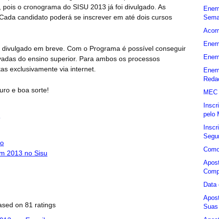
to, pois o cronograma do SISU 2013 já foi divulgado. As
Enem
. Cada candidato poderá se inscrever em até dois cursos
Sema
Acom
Enem
divulgado em breve. Com o Programa é possível conseguir
Enem 
ivadas do ensino superior. Para ambos os processos
tas exclusivamente via internet.
Enem
Reda
uro e boa sorte!
MEC D
Inscr
pelo
3
Insc
Segun
do
Como
em 2013 no Sisu
Apos
Comp
Data
Apos
ased on
81
ratings
Suas