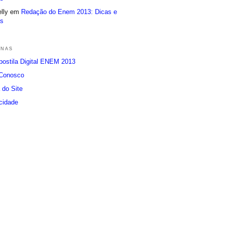
elly em
Redação do Enem 2013: Dicas e
s
inas
ostila Digital ENEM 2013
 Conosco
 do Site
cidade