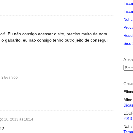
Inscr
Inscr
Notíc
Prov
r!! Eu não consigo acessar o site, preciso muito da nota
Resu
 gabarito, eu não consigo tenho outro jeito de consegui
Sisu
Arq
013 às 18:22
Com
Elia
Alin
Dica
LOUR
2013
ço 16, 2013 às 18:14
Nath
013
Tema