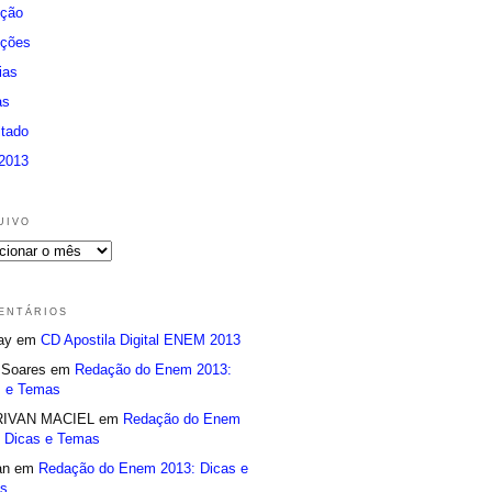
ição
ições
ias
as
ltado
 2013
uivo
entários
nay em
CD Apostila Digital ENEM 2013
e Soares em
Redação do Enem 2013:
s e Temas
IVAN MACIEL em
Redação do Enem
: Dicas e Temas
an em
Redação do Enem 2013: Dicas e
s