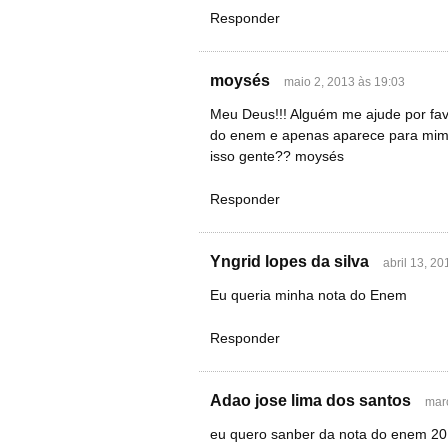
Responder
moysés
maio 2, 2013 às 19:03
Meu Deus!!! Alguém me ajude por favo
do enem e apenas aparece para mim o
isso gente?? moysés
Responder
Yngrid lopes da silva
abril 13, 2
Eu queria minha nota do Enem
Responder
Adao jose lima dos santos
mar
eu quero sanber da nota do enem 2