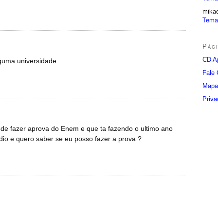
mika
Tema
Pág
CD Ap
guma universidade
Fale
Mapa
Priva
de fazer aprova do Enem e que ta fazendo o ultimo ano
dio e quero saber se eu posso fazer a prova ?