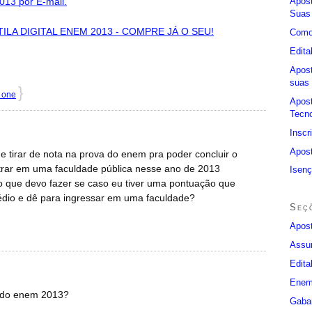
Apost
013 por E-mail.
Suas
LA DIGITAL ENEM 2013 - COMPRE JÁ O SEU!
Como
Edita
Apos
suas 
}
 one
Apos
Tecno
Insc
Apos
 tirar de nota na prova do enem pra poder concluir o
trar em uma faculdade pública nesse ano de 2013
Isen
 que devo fazer se caso eu tiver uma pontuação que
édio e dê para ingressar em uma faculdade?
Seç
Apost
Assu
Edita
Enem
a do enem 2013?
Gabar