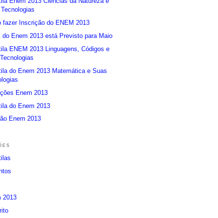
ila Enem 2013 Ciências da Natureza e
 Tecnologias
 fazer Inscrição do ENEM 2013
l do Enem 2013 está Previsto para Maio
tila ENEM 2013 Linguagens, Códigos e
Tecnologias
tila do Enem 2013 Matemática e Suas
logias
rições Enem 2013
tila do Enem 2013
ção Enem 2013
ões
ilas
ntos
l
 2013
ito