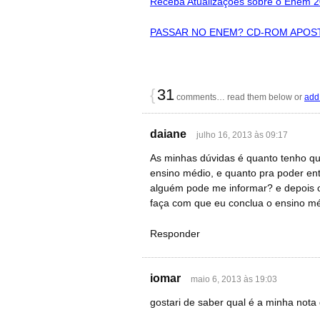
Receba Atualizações sobre o Enem 2
PASSAR NO ENEM? CD-ROM APOSTI
{
31
comments… read them below or
add
daiane
julho 16, 2013 às 09:17
As minhas dúvidas é quanto tenho que
ensino médio, e quanto pra poder en
alguém pode me informar? e depois o
faça com que eu conclua o ensino m
Responder
iomar
maio 6, 2013 às 19:03
gostari de saber qual é a minha not