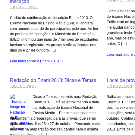
Inscrição
JULHO 15, 2013
JULHO 23, 2013
Como estudar par
do Exame Nacion
Cartão de confirmação de inscrição Enem 2013: O
Então está no lug
Exame Nacional do Ensino Médio (ENEM) contará
lhe ajudar dando
com número recorde de participantes este ano. Ao fim
grandioso teste. 
do período de inscrições, o Ministério da Educação
ano, mas os est
(MEC) informou que mais de 7 milhões de estudantes
antes. O […]
haviam se registrado. As provas serão aplicadas nos
dias 26 e 27 de outubro, […]
Leia mais sobre
Leia mais sobre o Enem 2013 →
Redação do Enem 2013: Dicas e Temas
Local de pr
JULHO 8, 2013
JULHO 3, 2013
Dicas e Temas possíveis para Redação
Saiba aqui como 
Enem 2013: Está se aproximando a data
Enem 2013: O ex
da realização do Exame Nacional do
décima sexta ed
Ensino Médio – Enem e os estudantes
inscrições, será 
intensificam a preparação para as provas, que serão
outubro. Confira
aplicadas nos dias 26 e 27 de outubro. Pensando mais
importantes, inc
uma vez na preparação dos estudantes para o exame,
2013. Entre os di
reunimos algumas […]