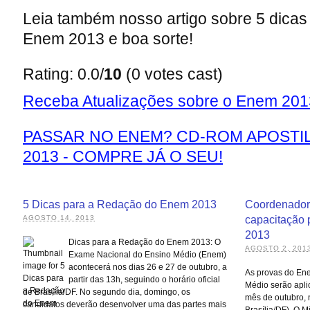
Leia também nosso artigo sobre 5 dicas
Enem 2013 e boa sorte!
Rating: 0.0/
10
(0 votes cast)
Receba Atualizações sobre o Enem 2013
PASSAR NO ENEM? CD-ROM APOSTIL
2013 - COMPRE JÁ O SEU!
5 Dicas para a Redação do Enem 2013
Coordenadore
AGOSTO 14, 2013
capacitação 
2013
Dicas para a Redação do Enem 2013: O
AGOSTO 2, 201
Exame Nacional do Ensino Médio (Enem)
acontecerá nos dias 26 e 27 de outubro, a
As provas do En
partir das 13h, seguindo o horário oficial
Médio serão apli
de Brasília/DF. No segundo dia, domingo, os
mês de outubro, n
candidatos deverão desenvolver uma das partes mais
Brasília/DF). O 