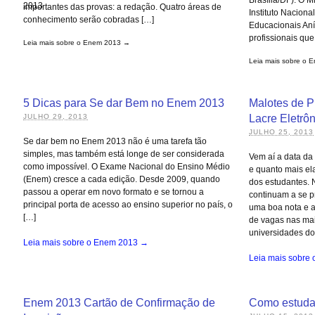
importantes das provas: a redação. Quatro áreas de
Instituto Nacion
conhecimento serão cobradas […]
Educacionais Anís
profissionais que
Leia mais sobre o Enem 2013 →
Leia mais sobre o
5 Dicas para Se dar Bem no Enem 2013
Malotes de P
JULHO 29, 2013
Lacre Eletrô
JULHO 25, 2013
Se dar bem no Enem 2013 não é uma tarefa tão
simples, mas também está longe de ser considerada
Vem aí a data da
como impossível. O Exame Nacional do Ensino Médio
e quanto mais el
(Enem) cresce a cada edição. Desde 2009, quando
dos estudantes. 
passou a operar em novo formato e se tornou a
continuam a se 
principal porta de acesso ao ensino superior no país, o
uma boa nota e 
[…]
de vagas nas mai
universidades do
Leia mais sobre o Enem 2013 →
Leia mais sobre
Enem 2013 Cartão de Confirmação de
Como estuda